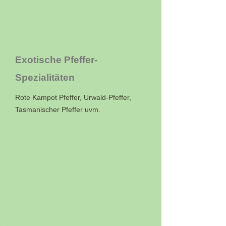
Exotische Pfeffer-
Spezialitäten
Rote Kampot Pfeffer, Urwald-Pfeffer,
Tasmanischer Pfeffer uvm.