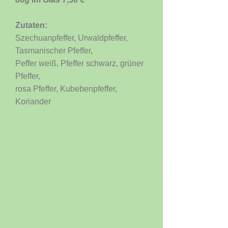
Zutaten:
Szechuanpfeffer, Urwaldpfeffer,
Tasmanischer Pfeffer,
Peffer weiß, Pfeffer schwarz, grüner
Pfeffer,
rosa Pfeffer, Kubebenpfeffer,
Koriander